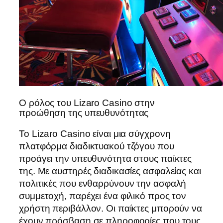
Ο ρόλος του Lizaro Casino στην
προώθηση της υπευθυνότητας
Το Lizaro Casino είναι μια σύγχρονη
πλατφόρμα διαδικτυακού τζόγου που
προάγει την υπευθυνότητα στους παίκτες
της. Με αυστηρές διαδικασίες ασφαλείας και
πολιτικές που ενθαρρύνουν την ασφαλή
συμμετοχή, παρέχει ένα φιλικό προς τον
χρήστη περιβάλλον. Οι παίκτες μπορούν να
έχουν πρόσβαση σε πληροφορίες που τους