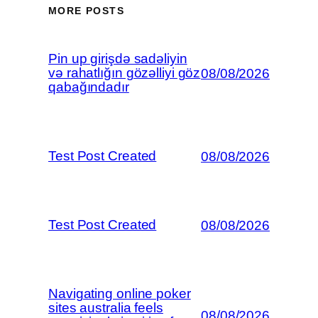
MORE POSTS
Pin up girişdə sadəliyin
və rahatlığın gözəlliyi göz
08/08/2026
qabağındadır
Test Post Created
08/08/2026
Test Post Created
08/08/2026
Navigating online poker
sites australia feels
08/08/2026