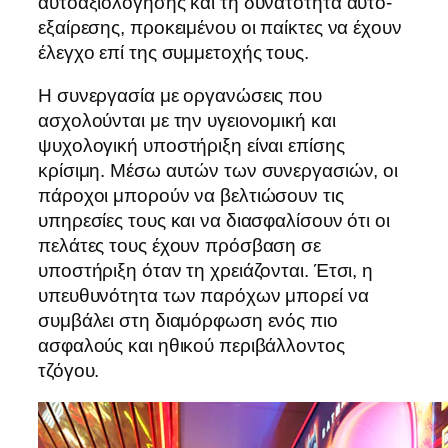
αυτοαξιολόγησης και τη δυνατότητα αυτο-
εξαίρεσης, προκειμένου οι παίκτες να έχουν
έλεγχο επί της συμμετοχής τους.
Η συνεργασία με οργανώσεις που
ασχολούνται με την υγειονομική και
ψυχολογική υποστήριξη είναι επίσης
κρίσιμη. Μέσω αυτών των συνεργασιών, οι
πάροχοι μπορούν να βελτιώσουν τις
υπηρεσίες τους και να διασφαλίσουν ότι οι
πελάτες τους έχουν πρόσβαση σε
υποστήριξη όταν τη χρειάζονται. Έτσι, η
υπευθυνότητα των παρόχων μπορεί να
συμβάλει στη διαμόρφωση ενός πιο
ασφαλούς και ηθικού περιβάλλοντος
τζόγου.