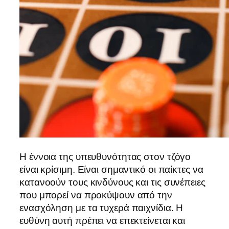
Η έννοια της υπευθυνότητας στον τζόγο
είναι κρίσιμη. Είναι σημαντικό οι παίκτες να
κατανοούν τους κινδύνους και τις συνέπειες
που μπορεί να προκύψουν από την
ενασχόληση με τα τυχερά παιχνίδια. Η
ευθύνη αυτή πρέπει να επεκτείνεται και