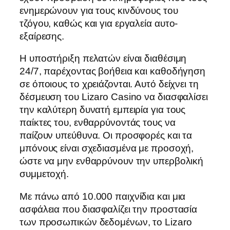
ενημερώνουν για τους κινδύνους του
τζόγου, καθώς και για εργαλεία αυτο-
εξαίρεσης.
Η υποστήριξη πελατών είναι διαθέσιμη
24/7, παρέχοντας βοήθεια και καθοδήγηση
σε όποιους το χρειάζονται. Αυτό δείχνει τη
δέσμευση του Lizaro Casino να διασφαλίσει
την καλύτερη δυνατή εμπειρία για τους
παίκτες του, ενθαρρύνοντάς τους να
παίζουν υπεύθυνα. Οι προσφορές και τα
μπόνους είναι σχεδιασμένα με προσοχή,
ώστε να μην ενθαρρύνουν την υπερβολική
συμμετοχή.
Με πάνω από 10.000 παιχνίδια και μια
ασφάλεια που διασφαλίζει την προστασία
των προσωπικών δεδομένων, το Lizaro