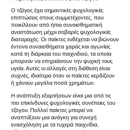
Ο τζόγος έχει σημαντικές ψυχολογικές
επιπτώσεις στους συμμετέχοντες, που
ποικίλλουν από ήπια συναισθηματική
αναστάτωση μέχρι σοβαρές ψυχολογικές
διαταραχές. Οι παίκτες ενδέχεται να βιώνουν
έντονα συναισθήματα χαράς και αγωνίας
κατά τη διάρκεια του παιχνιδιού, τα οποία
μπορούν να επηρεάσουν την ψυχική τους
υγεία. Αυτές οι αλλαγές στη διάθεση είναι
συχνές, ιδιαίτερα όταν οι παίκτες κερδίζουν
ή χάνουν μεγάλα ποσά χρημάτων.
Η ανάπτυξη εξαρτήσεων είναι μια από τις
πιο επικίνδυνες ψυχολογικές συνέπειες του
τζόγου. Πολλοί παίκτες μπορεί να
αναπτύξουν μια ανάγκη για συνεχή
ενασχόληση με τα τυχερά παιχνίδια,