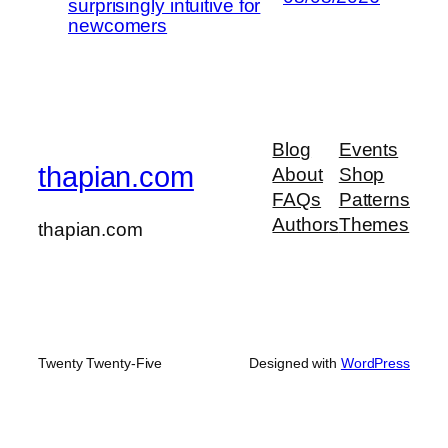
surprisingly intuitive for
newcomers
Blog
Events
thapian.com
About
Shop
FAQs
Patterns
Authors
Themes
thapian.com
Twenty Twenty-Five
Designed with
WordPress