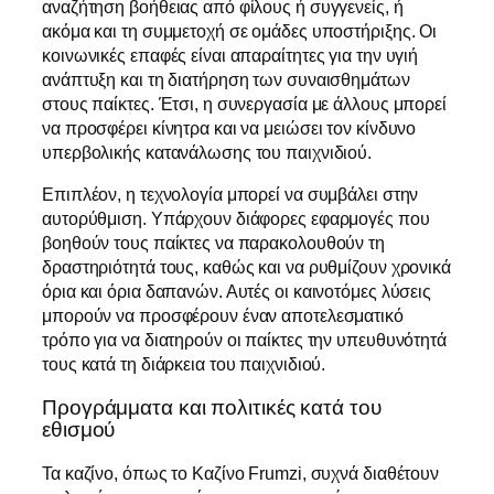
αναζήτηση βοήθειας από φίλους ή συγγενείς, ή
ακόμα και τη συμμετοχή σε ομάδες υποστήριξης. Οι
κοινωνικές επαφές είναι απαραίτητες για την υγιή
ανάπτυξη και τη διατήρηση των συναισθημάτων
στους παίκτες. Έτσι, η συνεργασία με άλλους μπορεί
να προσφέρει κίνητρα και να μειώσει τον κίνδυνο
υπερβολικής κατανάλωσης του παιχνιδιού.
Επιπλέον, η τεχνολογία μπορεί να συμβάλει στην
αυτορύθμιση. Υπάρχουν διάφορες εφαρμογές που
βοηθούν τους παίκτες να παρακολουθούν τη
δραστηριότητά τους, καθώς και να ρυθμίζουν χρονικά
όρια και όρια δαπανών. Αυτές οι καινοτόμες λύσεις
μπορούν να προσφέρουν έναν αποτελεσματικό
τρόπο για να διατηρούν οι παίκτες την υπευθυνότητά
τους κατά τη διάρκεια του παιχνιδιού.
Προγράμματα και πολιτικές κατά του
εθισμού
Τα καζίνο, όπως το Καζίνο Frumzi, συχνά διαθέτουν