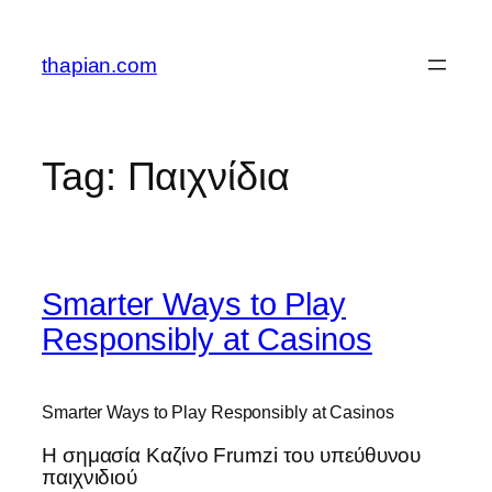
Skip
to
thapian.com
content
Tag:
Παιχνίδια
Smarter Ways to Play
Responsibly at Casinos
Smarter Ways to Play Responsibly at Casinos
Η σημασία Καζίνο Frumzi του υπεύθυνου
παιχνιδιού