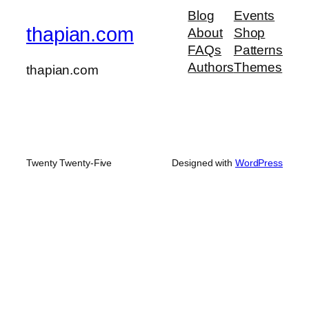
Blog
Events
thapian.com
About
Shop
FAQs
Patterns
Authors
Themes
thapian.com
Twenty Twenty-Five
Designed with
WordPress