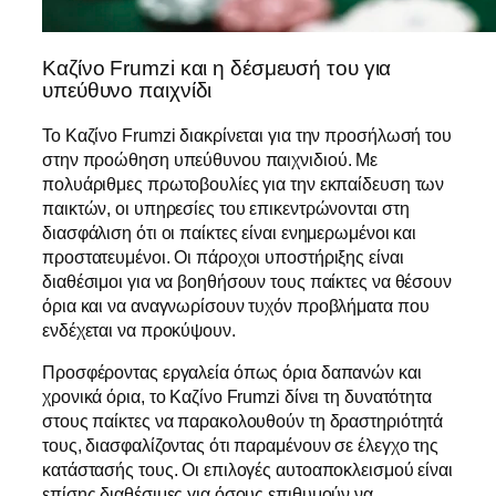
Καζίνο Frumzi και η δέσμευσή του για
υπεύθυνο παιχνίδι
Το Καζίνο Frumzi διακρίνεται για την προσήλωσή του
στην προώθηση υπεύθυνου παιχνιδιού. Με
πολυάριθμες πρωτοβουλίες για την εκπαίδευση των
παικτών, οι υπηρεσίες του επικεντρώνονται στη
διασφάλιση ότι οι παίκτες είναι ενημερωμένοι και
προστατευμένοι. Οι πάροχοι υποστήριξης είναι
διαθέσιμοι για να βοηθήσουν τους παίκτες να θέσουν
όρια και να αναγνωρίσουν τυχόν προβλήματα που
ενδέχεται να προκύψουν.
Προσφέροντας εργαλεία όπως όρια δαπανών και
χρονικά όρια, το Καζίνο Frumzi δίνει τη δυνατότητα
στους παίκτες να παρακολουθούν τη δραστηριότητά
τους, διασφαλίζοντας ότι παραμένουν σε έλεγχο της
κατάστασής τους. Οι επιλογές αυτοαποκλεισμού είναι
επίσης διαθέσιμες για όσους επιθυμούν να