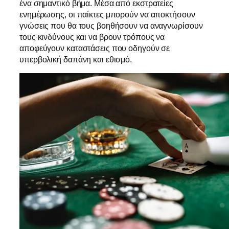
ένα σημαντικό βήμα. Μέσα από εκστρατείες
ενημέρωσης, οι παίκτες μπορούν να αποκτήσουν
γνώσεις που θα τους βοηθήσουν να αναγνωρίσουν
τους κινδύνους και να βρουν τρόπους να
αποφεύγουν καταστάσεις που οδηγούν σε
υπερβολική δαπάνη και εθισμό.