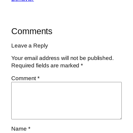
Comments
Leave a Reply
Your email address will not be published.
Required fields are marked
*
Comment
*
Name
*