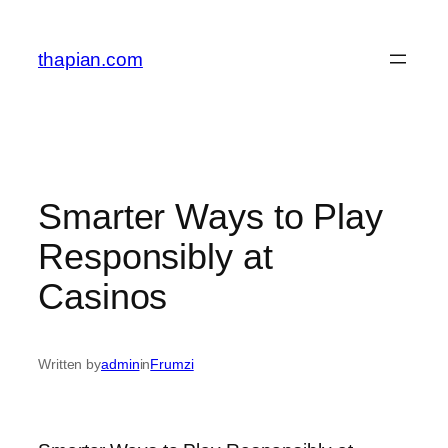
Skip
to
thapian.com
content
Smarter Ways to Play
Responsibly at
Casinos
Written by
admin
in
Frumzi