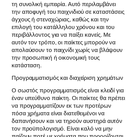
τη συνολική εμπειρία. Αυτό περιλαμβάνει
την αποφυγή του παιχνιδιού σε καταστάσεις
άγχους ή στεναχώριας, καθώς και την
επιλογή του κατάλληλου χρόνου και του
περιβάλλοντος για να παίξει κανείς. Με
αυτόν τον τρόπο, οι παίκτες μπορούν να
απολαύσουν το παιχνίδι χωρίς να βλάψουν
την προσωπική ή οικονομική τους
κατάσταση.
Προγραμματισμός και διαχείριση χρημάτων
Ο σωστός προγραμματισμός είναι κλειδί για
έναν υπεύθυνο παίκτη. Οι παίκτες θα πρέπει
να προγραμματίζουν εκ των προτέρων
πόσα χρήματα είναι διατεθειμένοι να
δαπανήσουν και να τηρούν αυστηρά αυτόν
τον προϋπολογισμό. Είναι καλό να μην
παίζουν ποτέ με χρήματα που προορίζονται