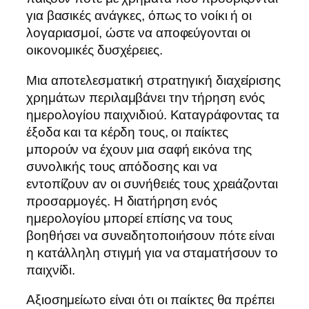
για βασικές ανάγκες, όπως το νοίκι ή οι
λογαριασμοί, ώστε να αποφεύγονται οι
οικονομικές δυσχέρειες.
Μια αποτελεσματική στρατηγική διαχείρισης
χρημάτων περιλαμβάνει την τήρηση ενός
ημερολογίου παιχνιδιού. Καταγράφοντας τα
έξοδα και τα κέρδη τους, οι παίκτες
μπορούν να έχουν μια σαφή εικόνα της
συνολικής τους απόδοσης και να
εντοπίζουν αν οι συνήθειές τους χρειάζονται
προσαρμογές. Η διατήρηση ενός
ημερολογίου μπορεί επίσης να τους
βοηθήσει να συνειδητοποιήσουν πότε είναι
η κατάλληλη στιγμή για να σταματήσουν το
παιχνίδι.
Αξιοσημείωτο είναι ότι οι παίκτες θα πρέπει