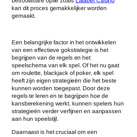
betrouwbare optie zoals
Lalabet Casino
kan dit proces gemakkelijker worden
gemaakt.
Een belangrijke factor in het ontwikkelen
van een effectieve gokstrategie is het
begrijpen van de regels en het
speelschema van elk spel. Of het nu gaat
om roulette, blackjack of poker, elk spel
heeft zijn eigen strategieën die het beste
kunnen worden toegepast. Door deze
regels te leren en te begrijpen hoe de
kansberekening werkt, kunnen spelers hun
strategieën verder verfijnen en aanpassen
aan hun speelstijl.
Daarnaast is het cruciaal om een