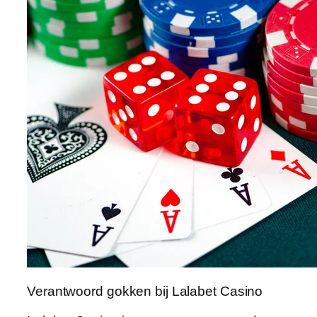
Verantwoord gokken bij Lalabet Casino