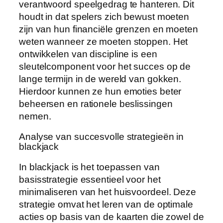
verantwoord speelgedrag te hanteren. Dit
houdt in dat spelers zich bewust moeten
zijn van hun financiële grenzen en moeten
weten wanneer ze moeten stoppen. Het
ontwikkelen van discipline is een
sleutelcomponent voor het succes op de
lange termijn in de wereld van gokken.
Hierdoor kunnen ze hun emoties beter
beheersen en rationele beslissingen
nemen.
Analyse van succesvolle strategieën in
blackjack
In blackjack is het toepassen van
basisstrategie essentieel voor het
minimaliseren van het huisvoordeel. Deze
strategie omvat het leren van de optimale
acties op basis van de kaarten die zowel de