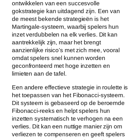
ontwikkelen van een succesvolle
gokstrategie kan uitdagend zijn. Een van
de meest bekende strategieën is het
Martingale-systeem, waarbij spelers hun
inzet verdubbelen na elk verlies. Dit kan
aantrekkelijk zijn, maar het brengt
aanzienlijke risico’s met zich mee, vooral
omdat spelers snel kunnen worden
geconfronteerd met hoge inzetten en
limieten aan de tafel.
Een andere effectieve strategie in roulette is
het toepassen van het Fibonacci-systeem.
Dit systeem is gebaseerd op de beroemde
Fibonacci-reeks en helpt spelers hun
inzetten systematisch te verhogen na een
verlies. Dit kan een nuttige manier zijn om
verliezen te compenseren en geeft spelers