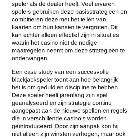
speler als de dealer heeft. Veel ervaren
spelers gebruiken deze basisstrategieën en
combineren deze met het tellen van
kaarten om hun kansen te vergroten. Dit
kan echter alleen effectief zijn in situaties
waarin het casino niet de nodige
maatregelen neemt om deze strategieën te
ondervangen.
Een case study van een succesvolle
blackjackspeler toont aan hoe belangrijk
het is om geduld en discipline te hebben.
Deze speler heeft jarenlang zijn spel
geanalyseerd en zijn strategie continu
aangepast aan de nieuwe spellen en regels
die in verschillende casino’s worden
geïntroduceerd. Door zijn aanpak kon hij
niet alleen zijn winsten verhogen, maar ook