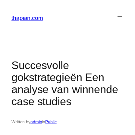
Skip
to
thapian.com
content
Succesvolle
gokstrategieën Een
analyse van winnende
case studies
Written by
admin
in
Public