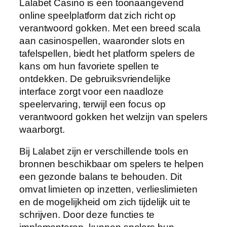
Lalabet Casino is een toonaangevend
online speelplatform dat zich richt op
verantwoord gokken. Met een breed scala
aan casinospellen, waaronder slots en
tafelspellen, biedt het platform spelers de
kans om hun favoriete spellen te
ontdekken. De gebruiksvriendelijke
interface zorgt voor een naadloze
speelervaring, terwijl een focus op
verantwoord gokken het welzijn van spelers
waarborgt.
Bij Lalabet zijn er verschillende tools en
bronnen beschikbaar om spelers te helpen
een gezonde balans te behouden. Dit
omvat limieten op inzetten, verlieslimieten
en de mogelijkheid om zich tijdelijk uit te
schrijven. Door deze functies te