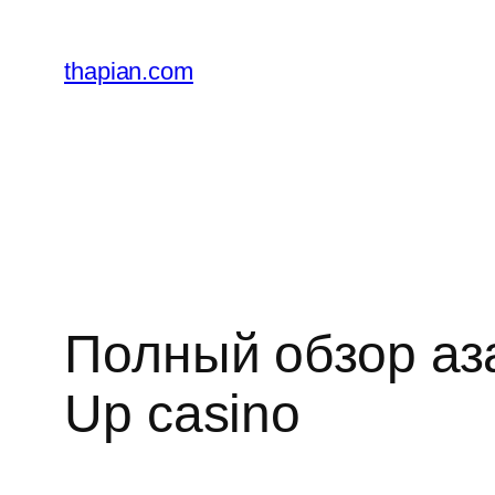
Skip
to
thapian.com
content
Полный обзор аза
Up casino