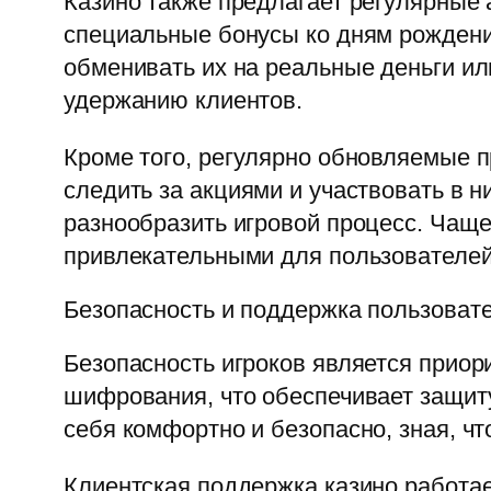
Казино также предлагает регулярные 
специальные бонусы ко дням рождени
обменивать их на реальные деньги и
удержанию клиентов.
Кроме того, регулярно обновляемые п
следить за акциями и участвовать в н
разнообразить игровой процесс. Чаще
привлекательными для пользователей
Безопасность и поддержка пользоват
Безопасность игроков является приор
шифрования, что обеспечивает защиту
себя комфортно и безопасно, зная, ч
Клиентская поддержка казино работае