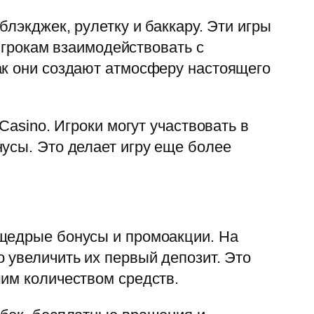
лэкджек, рулетку и баккару. Эти игры
 игрокам взаимодействовать с
ак они создают атмосферу настоящего
Casino. Игроки могут участвовать в
усы. Это делает игру еще более
 щедрые бонусы и промоакции. На
 увеличить их первый депозит. Это
шим количеством средств.