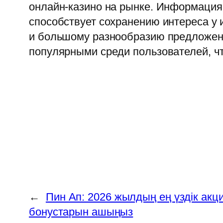
онлайн-казино на рынке. Информация 
способствует сохранению интереса у 
и большому разнообразию предложений
популярными среди пользователей, чт
←
Пин Ап: 2026 жылдың ең үздік ак
бонустарын ашыңыз