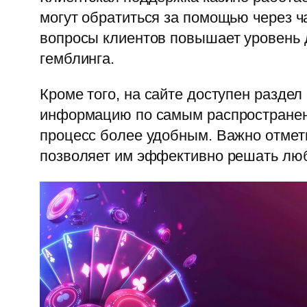
могут обратиться за помощью через ч
вопросы клиентов повышает уровень д
гемблинга.
Кроме того, на сайте доступен разде
информацию по самым распространенн
процесс более удобным. Важно отмети
позволяет им эффективно решать лю