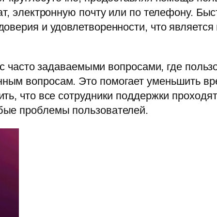
ат, электронную почту или по телефону. Бы
оверия и удовлетворенности, что является
л с часто задаваемыми вопросами, где польз
ым вопросам. Это помогает уменьшить вре
ть, что все сотрудники поддержки проходят
бые проблемы пользователей.