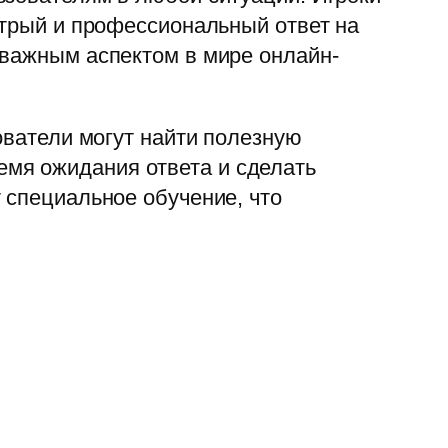
стрый и профессиональный ответ на
 важным аспектом в мире онлайн-
ователи могут найти полезную
мя ожидания ответа и сделать
 специальное обучение, что