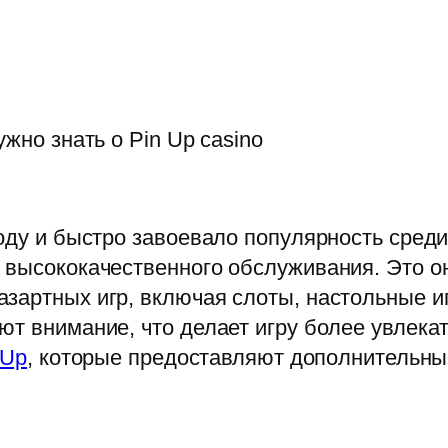
жно знать о Pin Up casino
году и быстро завоевало популярность сред
 высококачественного обслуживания. Это о
зартных игр, включая слоты, настольные игр
ют внимание, что делает игру более увлек
 Up
, которые предоставляют дополнительны