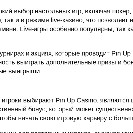
кий выбор настольных игр, включая покер, б
 так и в режиме live-казино, что позволяет
ени. Live-игры особенно популярны, так к
урнирах и акциях, которые проводит Pin Up 
ность выиграть дополнительные призы и бон
ные выигрыши.
 игроки выбирают Pin Up Casino, являются
ственный бонус, который может существенно
чтобы начать свою игровую карьеру с боль