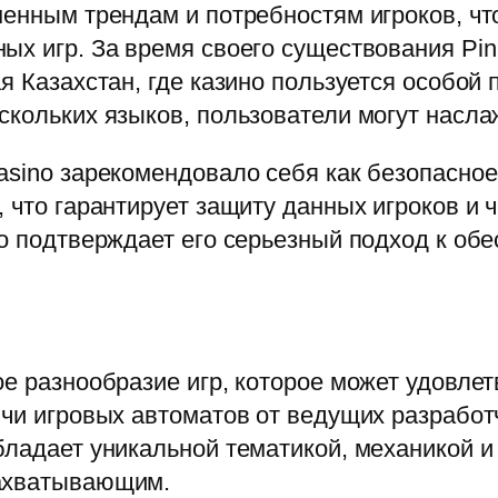
менным трендам и потребностям игроков, чт
ых игр. За время своего существования Pi
я Казахстан, где казино пользуется особой
скольких языков, пользователи могут насла
asino зарекомендовало себя как безопасное
 что гарантирует защиту данных игроков и ч
то подтверждает его серьезный подход к об
ое разнообразие игр, которое может удовл
чи игровых автоматов от ведущих разработчи
бладает уникальной тематикой, механикой 
захватывающим.