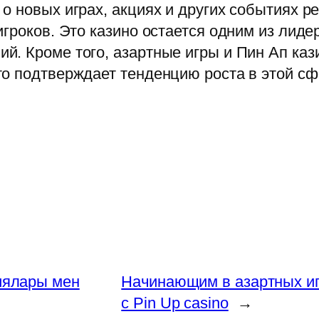
о новых играх, акциях и других событиях ре
игроков. Это казино остается одним из лид
. Кроме того, азартные игры и Пин Ап каз
о подтверждает тенденцию роста в этой сф
циялары мен
Начинающим в азартных иг
с Pin Up casino
→