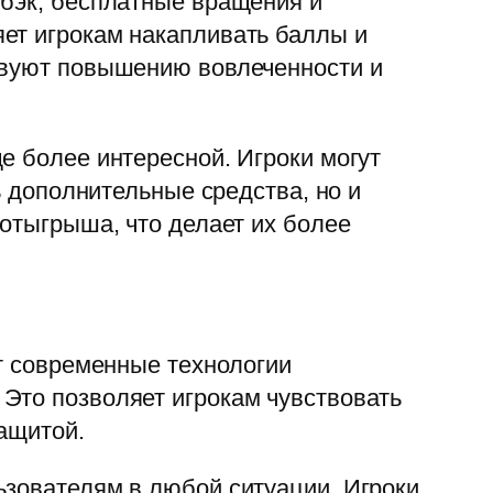
шбэк, бесплатные вращения и
ет игрокам накапливать баллы и
ствуют повышению вовлеченности и
е более интересной. Игроки могут
ь дополнительные средства, но и
 отыгрыша, что делает их более
ет современные технологии
Это позволяет игрокам чувствовать
ащитой.
ьзователям в любой ситуации. Игроки