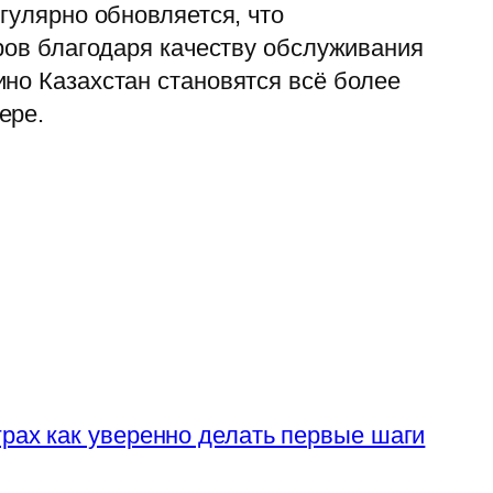
гулярно обновляется, что
еров благодаря качеству обслуживания
ино Казахстан становятся всё более
ере.
рах как уверенно делать первые шаги