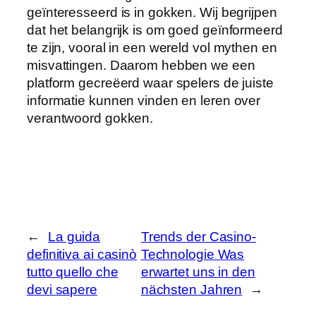
geïnteresseerd is in gokken. Wij begrijpen
dat het belangrijk is om goed geïnformeerd
te zijn, vooral in een wereld vol mythen en
misvattingen. Daarom hebben we een
platform gecreëerd waar spelers de juiste
informatie kunnen vinden en leren over
verantwoord gokken.
←
La guida
Trends der Casino-
definitiva ai casinò
Technologie Was
tutto quello che
erwartet uns in den
devi sapere
nächsten Jahren
→