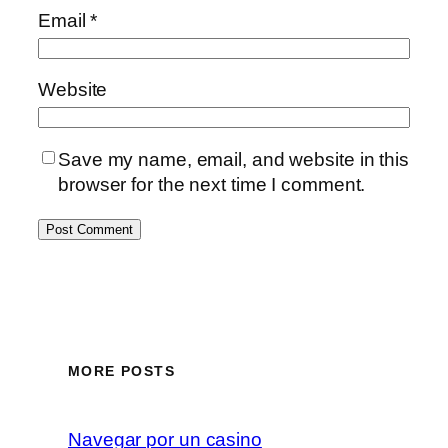
Email
*
Website
Save my name, email, and website in this
browser for the next time I comment.
MORE POSTS
Navegar por un casino