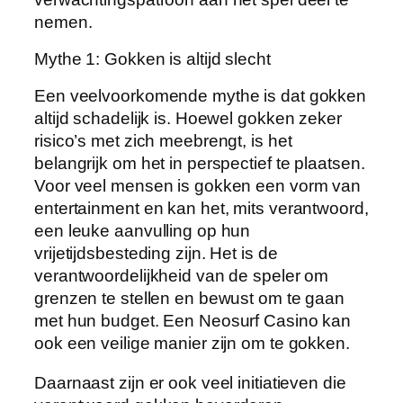
nemen.
Mythe 1: Gokken is altijd slecht
Een veelvoorkomende mythe is dat gokken
altijd schadelijk is. Hoewel gokken zeker
risico’s met zich meebrengt, is het
belangrijk om het in perspectief te plaatsen.
Voor veel mensen is gokken een vorm van
entertainment en kan het, mits verantwoord,
een leuke aanvulling op hun
vrijetijdsbesteding zijn. Het is de
verantwoordelijkheid van de speler om
grenzen te stellen en bewust om te gaan
met hun budget. Een Neosurf Casino kan
ook een veilige manier zijn om te gokken.
Daarnaast zijn er ook veel initiatieven die