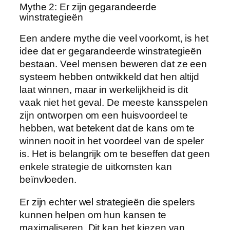
Mythe 2: Er zijn gegarandeerde
winstrategieën
Een andere mythe die veel voorkomt, is het
idee dat er gegarandeerde winstrategieën
bestaan. Veel mensen beweren dat ze een
systeem hebben ontwikkeld dat hen altijd
laat winnen, maar in werkelijkheid is dit
vaak niet het geval. De meeste kansspelen
zijn ontworpen om een huisvoordeel te
hebben, wat betekent dat de kans om te
winnen nooit in het voordeel van de speler
is. Het is belangrijk om te beseffen dat geen
enkele strategie de uitkomsten kan
beïnvloeden.
Er zijn echter wel strategieën die spelers
kunnen helpen om hun kansen te
maximaliseren. Dit kan het kiezen van