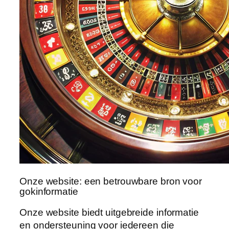
Onze website: een betrouwbare bron voor
gokinformatie
Onze website biedt uitgebreide informatie
en ondersteuning voor iedereen die