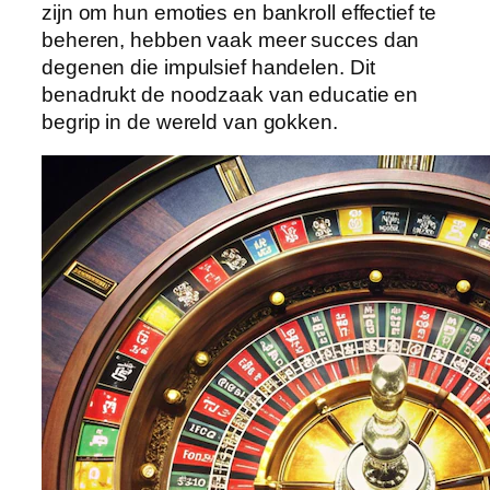
zijn om hun emoties en bankroll effectief te
beheren, hebben vaak meer succes dan
degenen die impulsief handelen. Dit
benadrukt de noodzaak van educatie en
begrip in de wereld van gokken.