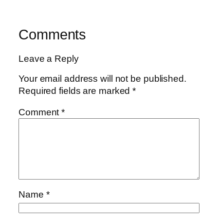
Comments
Leave a Reply
Your email address will not be published.
Required fields are marked
*
Comment
*
Name
*