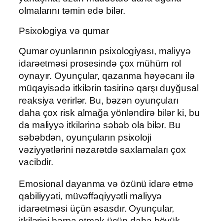
olmalarını təmin edə bilər.
Psixologiya və qumar
Qumar oyunlarının psixologiyası, maliyyə
idarəetməsi prosesində çox mühüm rol
oynayır. Oyunçular, qazanma həyəcanı ilə
müqayisədə itkilərin təsirinə qarşı duyğusal
reaksiya verirlər. Bu, bəzən oyunçuları
daha çox risk almağa yönləndirə bilər ki, bu
da maliyyə itkilərinə səbəb ola bilər. Bu
səbəbdən, oyunçuların psixoloji
vəziyyətlərini nəzarətdə saxlamaları çox
vacibdir.
Emosional dayanma və özünü idarə etmə
qabiliyyəti, müvəffəqiyyətli maliyyə
idarəetməsi üçün əsasdır. Oyunçular,
itkilərini bərpa etmək üçün daha böyük