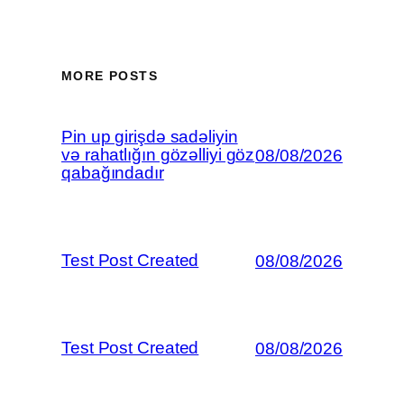
MORE POSTS
Pin up girişdə sadəliyin
və rahatlığın gözəlliyi göz
08/08/2026
qabağındadır
Test Post Created
08/08/2026
Test Post Created
08/08/2026