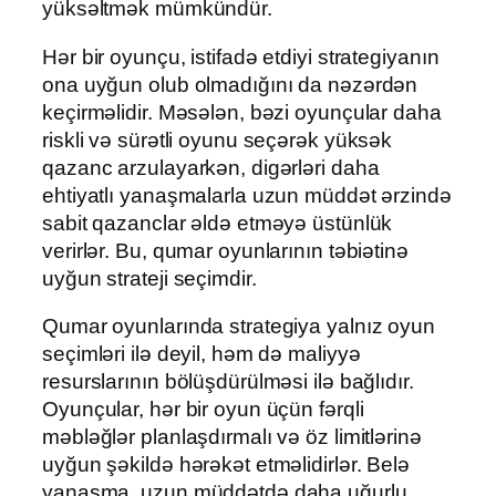
yüksəltmək mümkündür.
Hər bir oyunçu, istifadə etdiyi strategiyanın
ona uyğun olub olmadığını da nəzərdən
keçirməlidir. Məsələn, bəzi oyunçular daha
riskli və sürətli oyunu seçərək yüksək
qazanc arzulayarkən, digərləri daha
ehtiyatlı yanaşmalarla uzun müddət ərzində
sabit qazanclar əldə etməyə üstünlük
verirlər. Bu, qumar oyunlarının təbiətinə
uyğun strateji seçimdir.
Qumar oyunlarında strategiya yalnız oyun
seçimləri ilə deyil, həm də maliyyə
resurslarının bölüşdürülməsi ilə bağlıdır.
Oyunçular, hər bir oyun üçün fərqli
məbləğlər planlaşdırmalı və öz limitlərinə
uyğun şəkildə hərəkət etməlidirlər. Belə
yanaşma, uzun müddətdə daha uğurlu