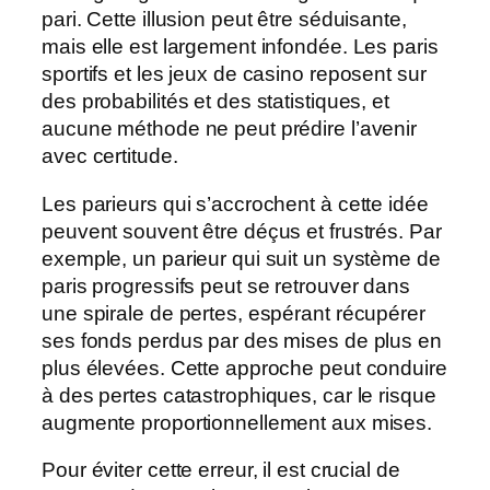
pari. Cette illusion peut être séduisante,
mais elle est largement infondée. Les paris
sportifs et les jeux de casino reposent sur
des probabilités et des statistiques, et
aucune méthode ne peut prédire l’avenir
avec certitude.
Les parieurs qui s’accrochent à cette idée
peuvent souvent être déçus et frustrés. Par
exemple, un parieur qui suit un système de
paris progressifs peut se retrouver dans
une spirale de pertes, espérant récupérer
ses fonds perdus par des mises de plus en
plus élevées. Cette approche peut conduire
à des pertes catastrophiques, car le risque
augmente proportionnellement aux mises.
Pour éviter cette erreur, il est crucial de