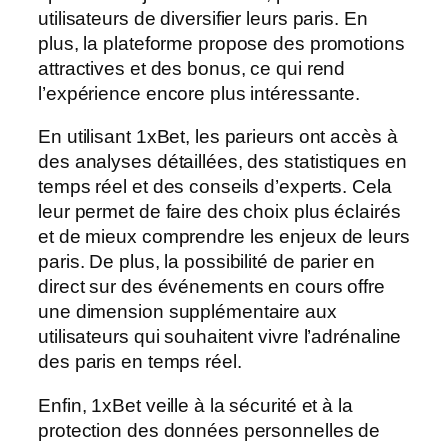
utilisateurs de diversifier leurs paris. En
plus, la plateforme propose des promotions
attractives et des bonus, ce qui rend
l’expérience encore plus intéressante.
En utilisant 1xBet, les parieurs ont accès à
des analyses détaillées, des statistiques en
temps réel et des conseils d’experts. Cela
leur permet de faire des choix plus éclairés
et de mieux comprendre les enjeux de leurs
paris. De plus, la possibilité de parier en
direct sur des événements en cours offre
une dimension supplémentaire aux
utilisateurs qui souhaitent vivre l’adrénaline
des paris en temps réel.
Enfin, 1xBet veille à la sécurité et à la
protection des données personnelles de