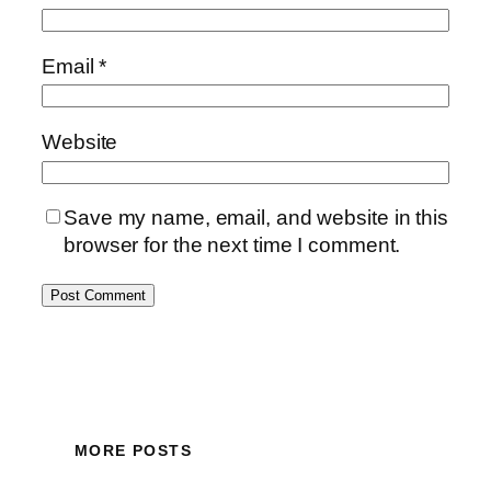
Email
*
Website
Save my name, email, and website in this
browser for the next time I comment.
MORE POSTS