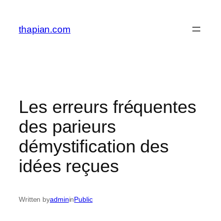
Skip
to
thapian.com
content
Les erreurs fréquentes
des parieurs
démystification des
idées reçues
Written by
admin
in
Public