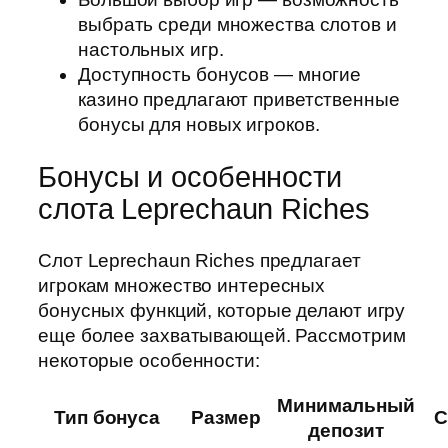
выбрать среди множества слотов и
настольных игр.
Доступность бонусов — многие
казино предлагают приветственные
бонусы для новых игроков.
Бонусы и особенности
слота Leprechaun Riches
Слот Leprechaun Riches предлагает
игрокам множество интересных
бонусных функций, которые делают игру
еще более захватывающей. Рассмотрим
некоторые особенности:
Минимальный
Тип бонуса
Размер
С
депозит