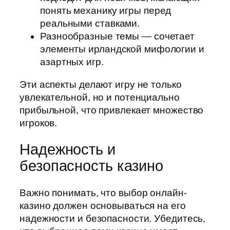
понять механику игры перед
реальными ставками.
Разнообразные темы — сочетает
элементы ирландской мифологии и
азартных игр.
Эти аспекты делают игру не только
увлекательной, но и потенциально
прибыльной, что привлекает множество
игроков.
Надежность и
безопасность казино
Важно понимать, что выбор онлайн-
казино должен основываться на его
надежности и безопасности. Убедитесь,