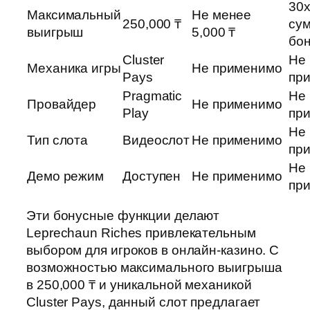
30x
Максимальный
Не менее
250,000 ₸
су
выигрыш
5,000 ₸
бо
Cluster
Не
Механика игры
Не применимо
Pays
пр
Pragmatic
Не
Провайдер
Не применимо
Play
пр
Не
Тип слота
Видеослот
Не применимо
пр
Не
Демо режим
Доступен
Не применимо
пр
Эти бонусные функции делают
Leprechaun Riches привлекательным
выбором для игроков в онлайн-казино. С
возможностью максимального выигрыша
в 250,000 ₸ и уникальной механикой
Cluster Pays, данный слот предлагает