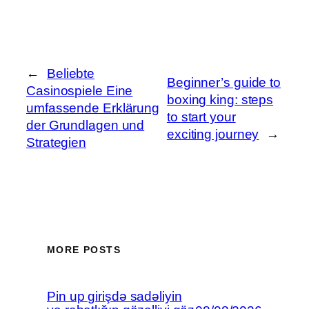
←
Beliebte
Beginner’s guide to
Casinospiele Eine
boxing king: steps
umfassende Erklärung
to start your
der Grundlagen und
exciting journey
→
Strategien
MORE POSTS
Pin up girişdə sadəliyin