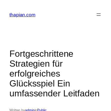
Skip
to
thapian.com
content
Fortgeschrittene
Strategien für
erfolgreiches
Glücksspiel Ein
umfassender Leitfaden
Written by
admin
in
Public