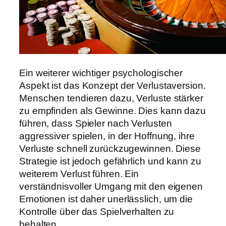
Ein weiterer wichtiger psychologischer
Aspekt ist das Konzept der Verlustaversion.
Menschen tendieren dazu, Verluste stärker
zu empfinden als Gewinne. Dies kann dazu
führen, dass Spieler nach Verlusten
aggressiver spielen, in der Hoffnung, ihre
Verluste schnell zurückzugewinnen. Diese
Strategie ist jedoch gefährlich und kann zu
weiterem Verlust führen. Ein
verständnisvoller Umgang mit den eigenen
Emotionen ist daher unerlässlich, um die
Kontrolle über das Spielverhalten zu
behalten.