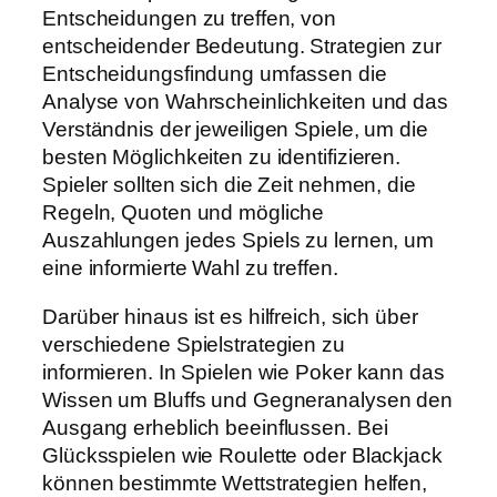
Entscheidungen zu treffen, von
entscheidender Bedeutung. Strategien zur
Entscheidungsfindung umfassen die
Analyse von Wahrscheinlichkeiten und das
Verständnis der jeweiligen Spiele, um die
besten Möglichkeiten zu identifizieren.
Spieler sollten sich die Zeit nehmen, die
Regeln, Quoten und mögliche
Auszahlungen jedes Spiels zu lernen, um
eine informierte Wahl zu treffen.
Darüber hinaus ist es hilfreich, sich über
verschiedene Spielstrategien zu
informieren. In Spielen wie Poker kann das
Wissen um Bluffs und Gegneranalysen den
Ausgang erheblich beeinflussen. Bei
Glücksspielen wie Roulette oder Blackjack
können bestimmte Wettstrategien helfen,