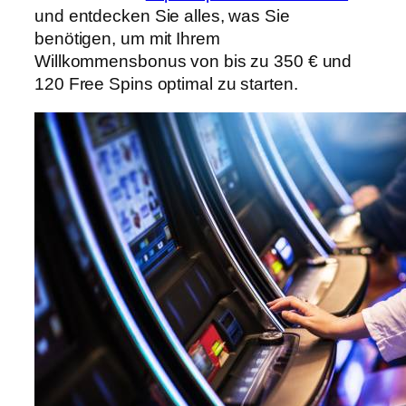
und entdecken Sie alles, was Sie
benötigen, um mit Ihrem
Willkommensbonus von bis zu 350 € und
120 Free Spins optimal zu starten.