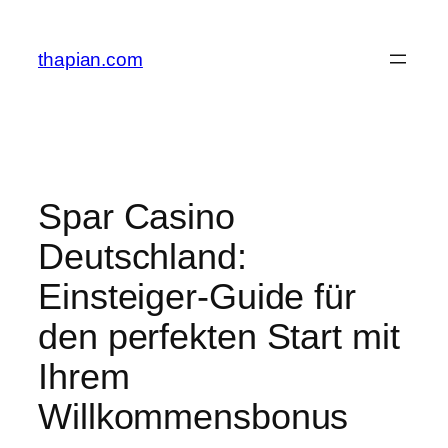
Skip
to
thapian.com
content
Spar Casino
Deutschland:
Einsteiger-Guide für
den perfekten Start mit
Ihrem
Willkommensbonus