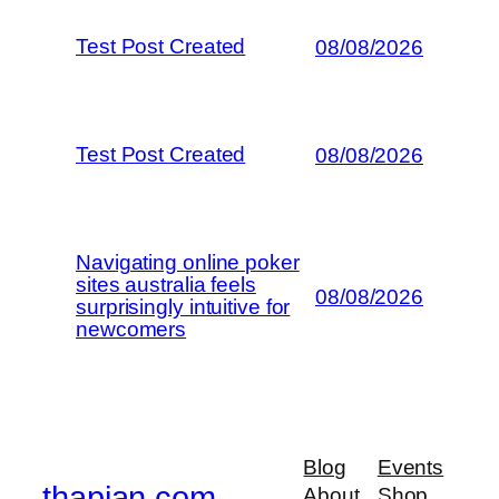
Test Post Created
08/08/2026
Test Post Created
08/08/2026
Navigating online poker
sites australia feels
08/08/2026
surprisingly intuitive for
newcomers
Blog
Events
thapian.com
About
Shop