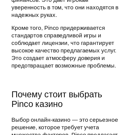
уверенность в том, что они находятся в
надежных руках.
Кроме того, Pinco придерживается
стандартов справедливой игры и
соблюдает лицензии, что гарантирует
высокое качество предлагаемых услуг.
Это создает атмосферу доверия и
предотвращает возможные проблемы.
Почему стоит выбрать
Pinco казино
Выбор онлайн-казино — это серьезное
решение, которое требует учета
множества факторов. Pinco предлагает