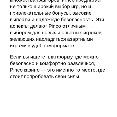
не только широкий выбор игр, но и
привлекательные бонусы, высокие
выплаты и надежную безопасность. Эти
аспекты делают Pinco отличным
выбором для новых и опытных игроков,
желающих насладиться азартными
играми в удобном формате.
Если вы ищете платформу, где можно
безопасно и комфортно развлечься,
Pinco казино — это именно то место, где
стоит попробовать свои силы.