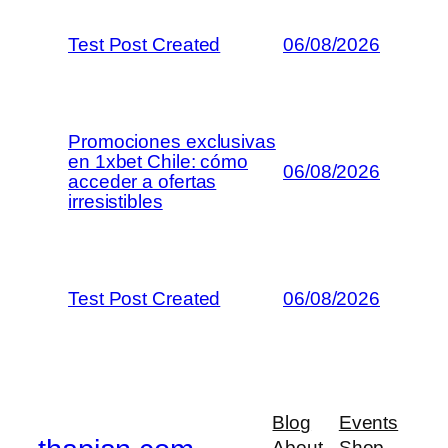
Test Post Created
06/08/2026
Promociones exclusivas
en 1xbet Chile: cómo
06/08/2026
acceder a ofertas
irresistibles
Test Post Created
06/08/2026
Blog
Events
About
Shop