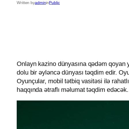
Written by
admin
in
Public
Onlayn kazino dünyasına qədəm qoyan yeni
dolu bir əyləncə dünyası təqdim edir. O
Oyunçular, mobil tətbiq vasitəsi ilə rahat
haqqında ətraflı məlumat təqdim edəcək.