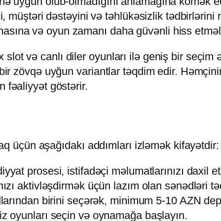
rinə uyğun olub-olmadığını anlamağına kömək ed
ni, müştəri dəstəyini və təhlükəsizlik tədbirlərin
masına və oyun zamanı daha güvənli hiss etmələ
lot və canlı diler oyunları ilə geniş bir seçim 
 bir zövqə uyğun variantlar təqdim edir. Həmçini
 fəaliyyət göstərir.
 üçün aşağıdakı addımları izləmək kifayətdir:
at prosesi, istifadəçi məlumatlarınızı daxil et
zı aktivləşdirmək üçün lazım olan sənədləri tə
larından birini seçərək, minimum 5-10 AZN depo
z oyunları seçin və oynamağa başlayın.