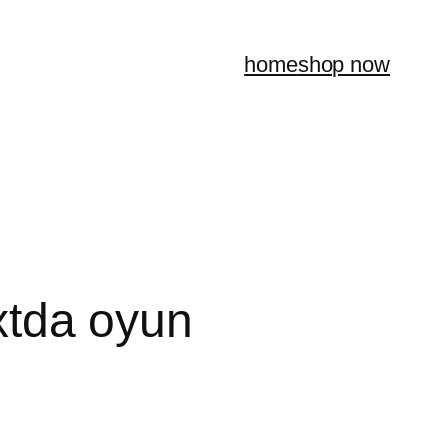
home
shop now
axtda oyun