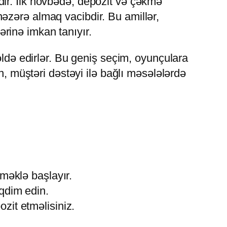
ir. İlk növbədə, depozit və çəkmə
i nəzərə almaq vacibdir. Bu amillər,
rinə imkan tanıyır.
əldə edirlər. Bu geniş seçim, oyunçulara
n, müştəri dəstəyi ilə bağlı məsələlərdə
məklə başlayır.
qdim edin.
zit etməlisiniz.