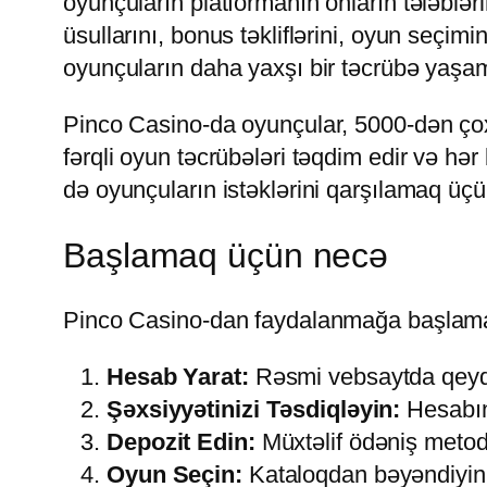
oyunçuların platformanın onların tələblə
üsullarını, bonus təkliflərini, oyun seçimi
oyunçuların daha yaxşı bir təcrübə yaşa
Pinco Casino-da oyunçular, 5000-dən çox s
fərqli oyun təcrübələri təqdim edir və hər
də oyunçuların istəklərini qarşılamaq üçün
Başlamaq üçün necə
Pinco Casino-dan faydalanmağa başlamaq
Hesab Yarat:
Rəsmi vebsaytda qeydiyy
Şəxsiyyətinizi Təsdiqləyin:
Hesabını
Depozit Edin:
Müxtəlif ödəniş metod
Oyun Seçin:
Kataloqdan bəyəndiyini