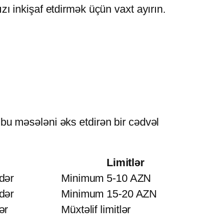
ı inkişaf etdirmək üçün vaxt ayırın.
u məsələni əks etdirən bir cədvəl
Limitlər
dər
Minimum 5-10 AZN
dər
Minimum 15-20 AZN
ər
Müxtəlif limitlər