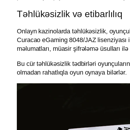
Təhlükəsizlik və etibarlılıq
Onlayn kazinolarda təhlükəsizlik, oyunçu
Curacao eGaming 8048/JAZ lisenziyası ilə 
məlumatları, müasir şifrələmə üsulları il
Bu cür təhlükəsizlik tədbirləri oyunçuların
olmadan rahatlıqla oyun oynaya bilərlər.