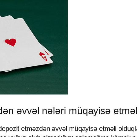
ən əvvəl nələri müqayisə etməli
epozit etməzdən əvvəl müqayisə etməli olduqlar