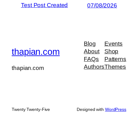
Test Post Created
07/08/2026
Blog
Events
thapian.com
About
Shop
FAQs
Patterns
Authors
Themes
thapian.com
Twenty Twenty-Five
Designed with
WordPress