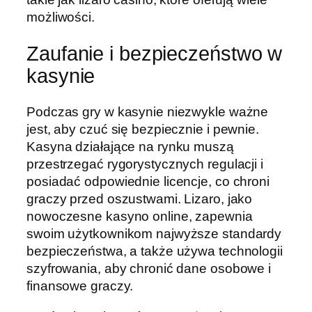
możliwości.
Zaufanie i bezpieczeństwo w
kasynie
Podczas gry w kasynie niezwykle ważne
jest, aby czuć się bezpiecznie i pewnie.
Kasyna działające na rynku muszą
przestrzegać rygorystycznych regulacji i
posiadać odpowiednie licencje, co chroni
graczy przed oszustwami. Lizaro, jako
nowoczesne kasyno online, zapewnia
swoim użytkownikom najwyższe standardy
bezpieczeństwa, a także używa technologii
szyfrowania, aby chronić dane osobowe i
finansowe graczy.