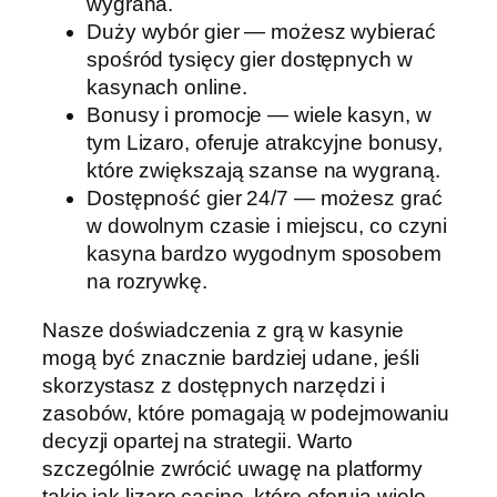
wygrana.
Duży wybór gier — możesz wybierać
spośród tysięcy gier dostępnych w
kasynach online.
Bonusy i promocje — wiele kasyn, w
tym Lizaro, oferuje atrakcyjne bonusy,
które zwiększają szanse na wygraną.
Dostępność gier 24/7 — możesz grać
w dowolnym czasie i miejscu, co czyni
kasyna bardzo wygodnym sposobem
na rozrywkę.
Nasze doświadczenia z grą w kasynie
mogą być znacznie bardziej udane, jeśli
skorzystasz z dostępnych narzędzi i
zasobów, które pomagają w podejmowaniu
decyzji opartej na strategii. Warto
szczególnie zwrócić uwagę na platformy
takie jak lizaro casino, które oferują wiele