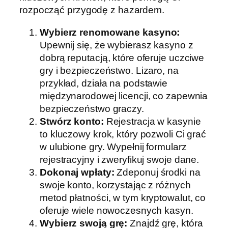
rozpocząć przygodę z hazardem.
Wybierz renomowane kasyno:
Upewnij się, że wybierasz kasyno z
dobrą reputacją, które oferuje uczciwe
gry i bezpieczeństwo. Lizaro, na
przykład, działa na podstawie
międzynarodowej licencji, co zapewnia
bezpieczeństwo graczy.
Stwórz konto:
Rejestracja w kasynie
to kluczowy krok, który pozwoli Ci grać
w ulubione gry. Wypełnij formularz
rejestracyjny i zweryfikuj swoje dane.
Dokonaj wpłaty:
Zdeponuj środki na
swoje konto, korzystając z różnych
metod płatności, w tym kryptowalut, co
oferuje wiele nowoczesnych kasyn.
Wybierz swoją grę:
Znajdź grę, która