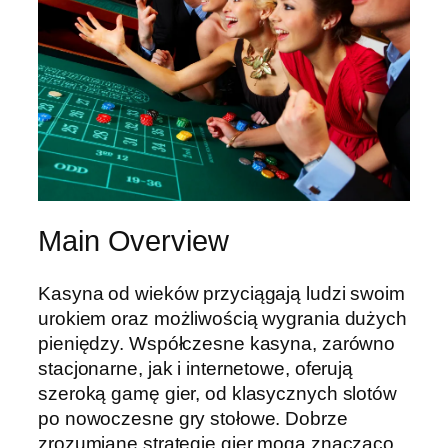
Main Overview
Kasyna od wieków przyciągają ludzi swoim
urokiem oraz możliwością wygrania dużych
pieniędzy. Współczesne kasyna, zarówno
stacjonarne, jak i internetowe, oferują
szeroką gamę gier, od klasycznych slotów
po nowoczesne gry stołowe. Dobrze
zrozumiane strategie gier mogą znacząco