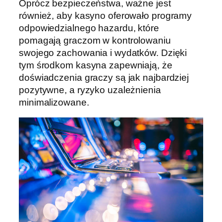
Oprócz bezpieczeństwa, ważne jest
również, aby kasyno oferowało programy
odpowiedzialnego hazardu, które
pomagają graczom w kontrolowaniu
swojego zachowania i wydatków. Dzięki
tym środkom kasyna zapewniają, że
doświadczenia graczy są jak najbardziej
pozytywne, a ryzyko uzależnienia
minimalizowane.