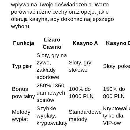
wpływa na Twoje doświadczenia. Warto
porównać różne cechy oraz opcje, jakie
oferują kasyna, aby dokonać najlepszego
wyboru.
Lizaro
Funkcja
Kasyno A
Kasyno 
Casino
Sloty, gry na
żywo,
Sloty, gry
Typ gier
Sloty, poke
zakłady
stołowe
sportowe
250% i 350
Bonus
100% do
150% do
darmowych
powitalny
1000 PLN
800 PLN
spinów
Szybkie
Kryptowalu
Metody
Standardowe
wypłaty,
tylko dla
wypłat
metody
kryptowaluty
VIP-ów