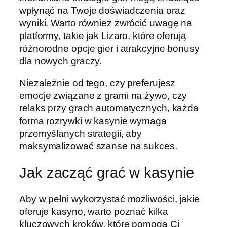
wpłynąć na Twoje doświadczenia oraz
wyniki. Warto również zwrócić uwagę na
platformy, takie jak Lizaro, które oferują
różnorodne opcje gier i atrakcyjne bonusy
dla nowych graczy.
Niezależnie od tego, czy preferujesz
emocje związane z grami na żywo, czy
relaks przy grach automatycznych, każda
forma rozrywki w kasynie wymaga
przemyślanych strategii, aby
maksymalizować szanse na sukces.
Jak zacząć grać w kasynie
Aby w pełni wykorzystać możliwości, jakie
oferuje kasyno, warto poznać kilka
kluczowych kroków, które pomogą Ci