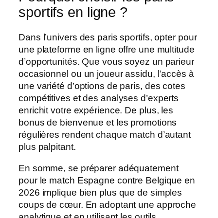
sportifs en ligne ?
Dans l’univers des paris sportifs, opter pour
une plateforme en ligne offre une multitude
d’opportunités. Que vous soyez un parieur
occasionnel ou un joueur assidu, l’accès à
une variété d’options de paris, des cotes
compétitives et des analyses d’experts
enrichit votre expérience. De plus, les
bonus de bienvenue et les promotions
régulières rendent chaque match d’autant
plus palpitant.
En somme, se préparer adéquatement
pour le match Espagne contre Belgique en
2026 implique bien plus que de simples
coups de cœur. En adoptant une approche
analytique et en utilisant les outils