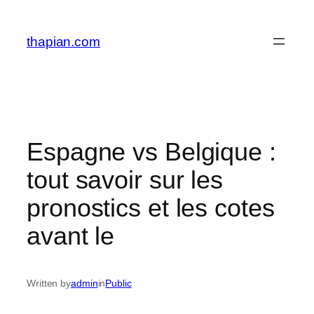
Skip
to
thapian.com
content
Espagne vs Belgique :
tout savoir sur les
pronostics et les cotes
avant le
Written by
admin
in
Public