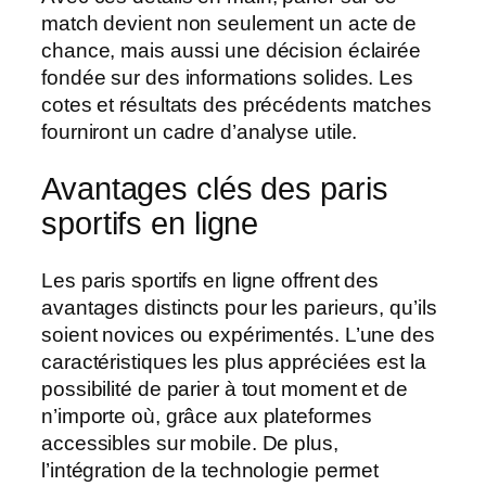
match devient non seulement un acte de
chance, mais aussi une décision éclairée
fondée sur des informations solides. Les
cotes et résultats des précédents matches
fourniront un cadre d’analyse utile.
Avantages clés des paris
sportifs en ligne
Les paris sportifs en ligne offrent des
avantages distincts pour les parieurs, qu’ils
soient novices ou expérimentés. L’une des
caractéristiques les plus appréciées est la
possibilité de parier à tout moment et de
n’importe où, grâce aux plateformes
accessibles sur mobile. De plus,
l’intégration de la technologie permet