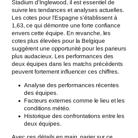
Stadium d’Inglewood, il est essentiel de
suivre les tendances et analyses actuelles.
Les cotes pour l’Espagne s’établissent à
1,63, ce qui démontre une forte confiance
envers cette équipe. En revanche, les
cotes plus élevées pour la Belgique
suggèrent une opportunité pour les parieurs
plus audacieux. Les performances des
deux équipes dans les matchs précédents
peuvent fortement influencer ces chiffres.
Analyse des performances récentes
des équipes.
Facteurs externes comme le lieu et les
conditions météo.
Historique des confrontations entre les
deux équipes.
Avec ces détails en main, parier sur ce