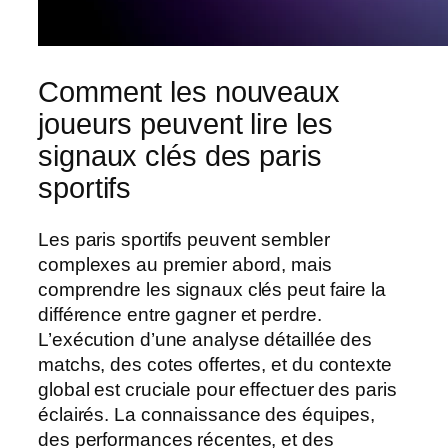
Comment les nouveaux
joueurs peuvent lire les
signaux clés des paris
sportifs
Les paris sportifs peuvent sembler
complexes au premier abord, mais
comprendre les signaux clés peut faire la
différence entre gagner et perdre.
L’exécution d’une analyse détaillée des
matchs, des cotes offertes, et du contexte
global est cruciale pour effectuer des paris
éclairés. La connaissance des équipes,
des performances récentes, et des