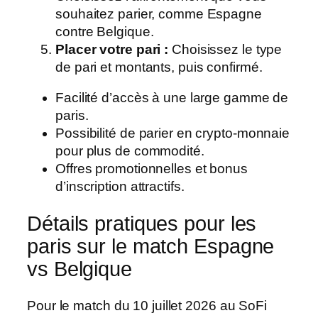
souhaitez parier, comme Espagne
contre Belgique.
Placer votre pari :
Choisissez le type
de pari et montants, puis confirmé.
Facilité d’accès à une large gamme de
paris.
Possibilité de parier en crypto-monnaie
pour plus de commodité.
Offres promotionnelles et bonus
d’inscription attractifs.
Détails pratiques pour les
paris sur le match Espagne
vs Belgique
Pour le match du 10 juillet 2026 au SoFi