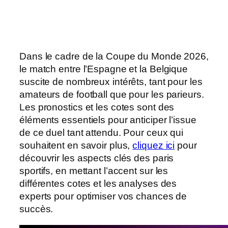
Dans le cadre de la Coupe du Monde 2026,
le match entre l’Espagne et la Belgique
suscite de nombreux intérêts, tant pour les
amateurs de football que pour les parieurs.
Les pronostics et les cotes sont des
éléments essentiels pour anticiper l’issue
de ce duel tant attendu. Pour ceux qui
souhaitent en savoir plus,
cliquez ici
pour
découvrir les aspects clés des paris
sportifs, en mettant l’accent sur les
différentes cotes et les analyses des
experts pour optimiser vos chances de
succès.