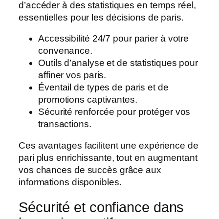
d’accéder à des statistiques en temps réel,
essentielles pour les décisions de paris.
Accessibilité 24/7 pour parier à votre
convenance.
Outils d’analyse et de statistiques pour
affiner vos paris.
Éventail de types de paris et de
promotions captivantes.
Sécurité renforcée pour protéger vos
transactions.
Ces avantages facilitent une expérience de
pari plus enrichissante, tout en augmentant
vos chances de succès grâce aux
informations disponibles.
Sécurité et confiance dans