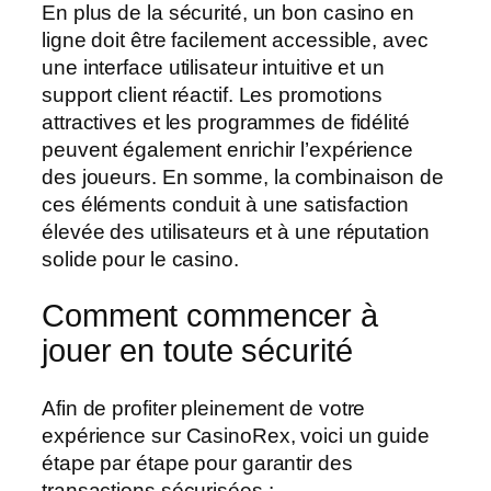
En plus de la sécurité, un bon casino en
ligne doit être facilement accessible, avec
une interface utilisateur intuitive et un
support client réactif. Les promotions
attractives et les programmes de fidélité
peuvent également enrichir l’expérience
des joueurs. En somme, la combinaison de
ces éléments conduit à une satisfaction
élevée des utilisateurs et à une réputation
solide pour le casino.
Comment commencer à
jouer en toute sécurité
Afin de profiter pleinement de votre
expérience sur CasinoRex, voici un guide
étape par étape pour garantir des
transactions sécurisées :