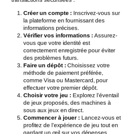
Créer un compte :
Inscrivez-vous sur
la plateforme en fournissant des
informations précises.
Vérifier vos informations :
Assurez-
vous que votre identité est
correctement enregistrée pour éviter
des problèmes futurs.
Faire un dépôt :
Choisissez votre
méthode de paiement préférée,
comme Visa ou Mastercard, pour
effectuer votre premier dépôt.
Choisir votre jeu :
Explorez l’éventail
de jeux proposés, des machines à
sous aux jeux en direct.
Commencer à jouer :
Lancez-vous et
profitez de l’expérience de jeu tout en
gardant un œil sur vos dépenses.