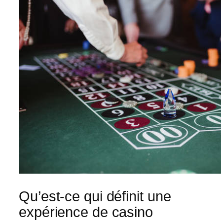
Qu’est-ce qui définit une
expérience de casino