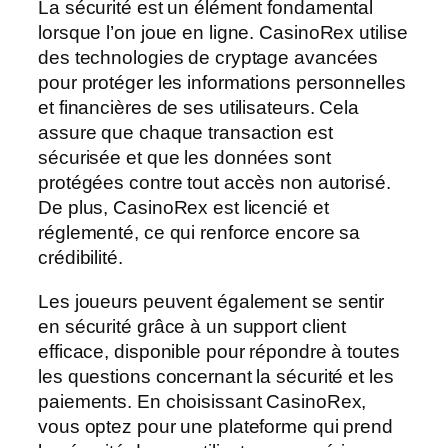
La sécurité est un élément fondamental
lorsque l’on joue en ligne. CasinoRex utilise
des technologies de cryptage avancées
pour protéger les informations personnelles
et financières de ses utilisateurs. Cela
assure que chaque transaction est
sécurisée et que les données sont
protégées contre tout accès non autorisé.
De plus, CasinoRex est licencié et
réglementé, ce qui renforce encore sa
crédibilité.
Les joueurs peuvent également se sentir
en sécurité grâce à un support client
efficace, disponible pour répondre à toutes
les questions concernant la sécurité et les
paiements. En choisissant CasinoRex,
vous optez pour une plateforme qui prend