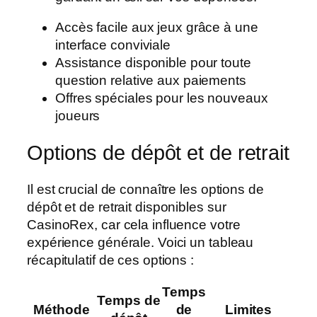
Accès facile aux jeux grâce à une
interface conviviale
Assistance disponible pour toute
question relative aux paiements
Offres spéciales pour les nouveaux
joueurs
Options de dépôt et de retrait
Il est crucial de connaître les options de
dépôt et de retrait disponibles sur
CasinoRex, car cela influence votre
expérience générale. Voici un tableau
récapitulatif de ces options :
Temps
Temps de
Méthode
de
Limites