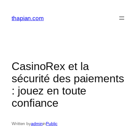
Skip
to
thapian.com
content
CasinoRex et la
sécurité des paiements
: jouez en toute
confiance
Written by
admin
in
Public