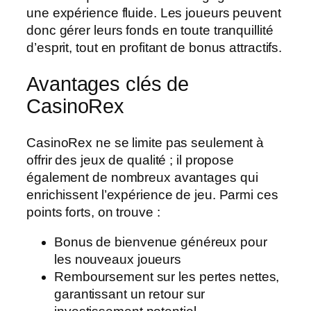
une expérience fluide. Les joueurs peuvent
donc gérer leurs fonds en toute tranquillité
d’esprit, tout en profitant de bonus attractifs.
Avantages clés de
CasinoRex
CasinoRex ne se limite pas seulement à
offrir des jeux de qualité ; il propose
également de nombreux avantages qui
enrichissent l’expérience de jeu. Parmi ces
points forts, on trouve :
Bonus de bienvenue généreux pour
les nouveaux joueurs
Remboursement sur les pertes nettes,
garantissant un retour sur